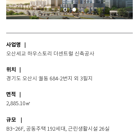
사업명
｜
오산세교 하우스토리 더센트럴 신축공사
위치
｜
경기도 오산시 궐동 684-2번지 외 3필지
면적
｜
2,885.10㎡
규모 ｜
B3~26F, 공동주택 192세대, 근린생활시설 26실