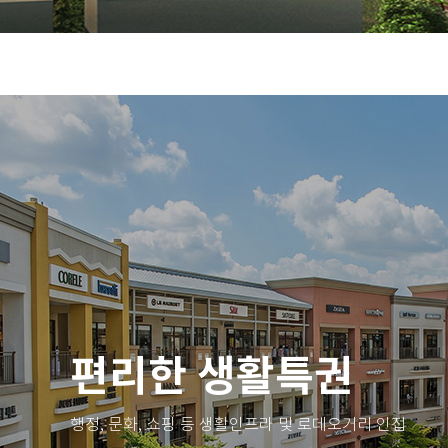
쾌적한 자연환경
경기도립 물향기수목원, 오산천 등 친환경 에코라이프