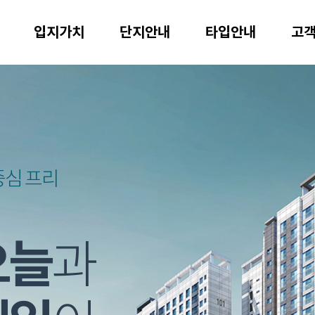
입지가치
단지안내
타입안내
고
중심 프리
오늘
과