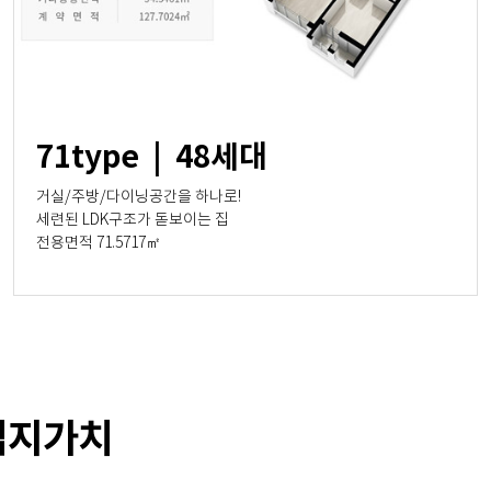
71type | 48세대
거실/주방/다이닝공간을 하나로!
세련된 LDK구조가 돋보이는 집
전용면적 71.5717㎡
입지가치