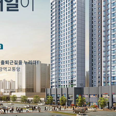
내일
이
운 출퇴근길을 누리다!
 광역교통망
사