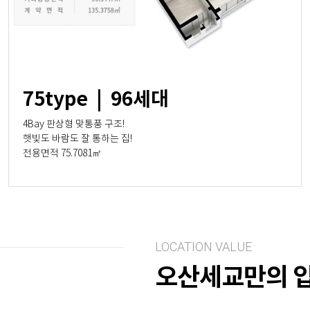
75type | 96세대
4Bay 판상형 맞통풍 구조!
햇빛도 바람도 잘 통하는 집!
전용면적 75.7081㎡
LOCATION VALUE
오산세교만의 