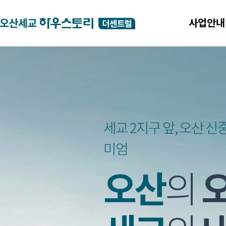
사업안내
세교 2지구 앞, 오산 신
미엄
오산
의