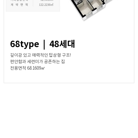
68type | 48세대
깊이감 있고 매력적인 탑상형 구조!
편안함과 세련미가 공존하는 집
전용면적 68.1609㎡